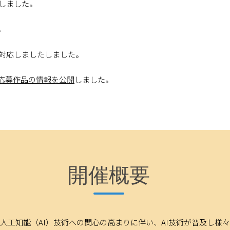
しました。
。
SL対応しましたしました。
応募作品の情報を公開
しました。
ジグラフ推論チャレンジ【実社会版】最終発表・審査会
を開催しま
した。
レンジ【実社会版】技術勉強会第2回
の
動画を公開
しました。
開催概要
レンジ【実社会版】技術勉強会第2回
の
資料を公開
しました。
審査会、表彰式を開催します。
爆剤とした人工知能（AI）技術への関心の高まりに伴い、AI技術が普及し