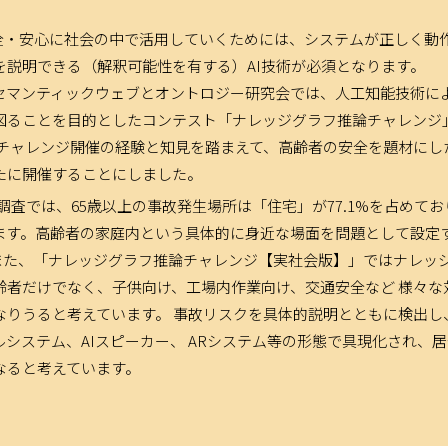
切りです。
安全・安心に社会の中で活用していくためには、システムが正しく動
レンジ【実社会版】技術勉強会第2回
を2月10日15時から開催しま
を説明できる（解釈可能性を有する）AI技術が必須となります。
セマンティックウェブとオントロジー研究会では、人工知能技術に
レンジ【実社会版】技術勉強会
の
資料を公開
しました。
ることを目的としたコンテスト「ナレッジグラフ推論チャレンジ」
論チャレンジ開催の経験と知見を踏まえて、高齢者の安全を題材にし
ータセットを大幅に追加
しました。
たに開催することにしました。
公開
しました。
年の調査では、65歳以上の事故発生場所は「住宅」が77.1%を占め
ます。高齢者の家庭内という具体的に身近な場面を問題として設定す
レンジ【実社会版】技術勉強会
の
動画を公開
しました。
また、「ナレッジグラフ推論チャレンジ【実社会版】」ではナレッ
齢者だけでなく、子供向け、工場内作業向け、交通安全など 様々な
発表
が2022年度人工知能学会
全国大会優秀賞
を受賞しました。こ
なりうると考えています。 事故リスクを具体的説明とともに検出し
感謝いたします。
システム、AIスピーカー、 ARシステム等の形態で具現化され、
なると考えています。
】「人工知能の産業利用におけるナレッジグラフの最新動向」
でナレッ