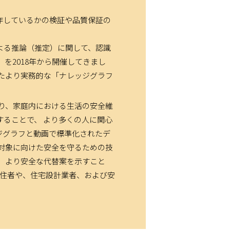
作しているかの検証や品質保証の
す。
よる推論（推定）に関して、認識
を2018年から開催してきまし
たより実務的な「ナレッジグラフ
ており、家庭内における生活の安全維
ることで、 より多くの人に関心
ジグラフと動画で標準化されたデ
対象に向けた安全を守るための技
れまでのナレッジグラフ推論チャレンジ
、より安全な代替案を示すこと
居住者や、住宅設計業者、および安
ジグラフ推論チャレンジに関する講演を