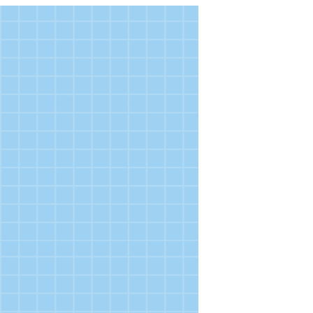
の説明
を追記しました。
ラフ推論チャレンジ【実社会版】2022
詳細は、応募要領をご覧ください。