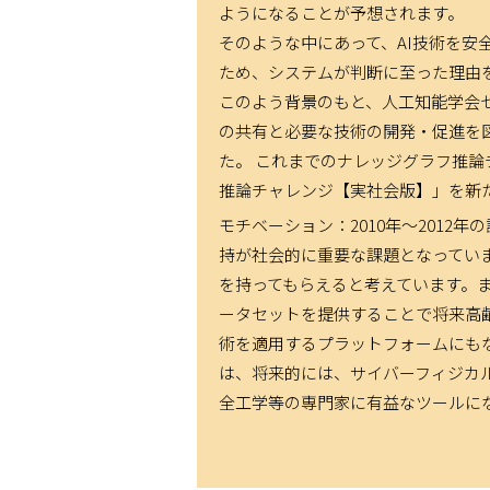
3月18日0時が応募締め
2023/1/19
ようになることが予想されます。
そのような中にあって、AI技術を
ナレッジグラフ推論チャ
2023/1/19
ため、システムが判断に至った理由
このよう背景のもと、人工知能学会
ナレッジグラフ推論チャ
2023/1/11
の共有と必要な技術の開発・促進を図
た。 これまでのナレッジグラフ推
チャレンジで提供する
デ
2022/12/28
推論チャレンジ【実社会版】」を新
応募書類に関する資料を
モチベーション：2010年～2012
2022/12/27
持が社会的に重要な課題となってい
ナレッジグラフ推論チャ
2022/12/22
を持ってもらえると考えています。
ータセットを提供することで将来高
我々の取り組みに関する
2022/11/07
術を適用するプラットフォームにも
の関係者の皆様に心から
は、将来的には、サイバーフィジカル
全工学等の専門家に有益なツールに
【第59回AIセミナー
2022/10/18
行います。